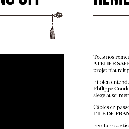
Tous nos remer
ATELIER SA
projet n’aurait 
Et bien entendu
Philippe Coud
siège aussi mer
Câbles en pass
L’ILE DE FRA
Peinture sur tis