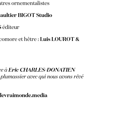
tres ornementalistes
aultier BIGOT Studio
S
éditeur
comore et hêtre :
Luis LOUROT &
ce à
Eric CHARLES-DONATIEN
r plumassier avec qui nous avons rêvé
levraimonde.media