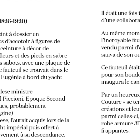
Il était une fois
d’une collabora
(1826-1920)
Au même moment
int à dossier en
l’incroyable fau
s d’accotoir à figures de
vendu parmi d’
ceinture à décor de
sauva de son ou
 fleurs et des pieds en sabre
es sabots, avec une plaque de
Ce fauteuil étai
e fauteuil se trouvait dans le
pour son boudo
e Eugénie à bord du yacht
inaugura le can
dese ministre
Par un heureux 
el Piccioni. Epoque Second
Couture » se ten
ues, probablement
créations et leu
igine)
parmi celles-ci,
e, l’aurait acquis lors de la
robe armure 3D 
t impérial puis offert à
frappantes.
sivement à sa descendance.