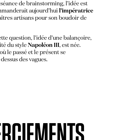
séance de brainstorming, l’idée est
mmanderait aujourd’hui
l’impératrice
îtres artisans pour son boudoir de
tte question, l’idée d’une balançoire,
ité du style
Napoléon III
, est née.
où le passé et le présent se
-dessus des vagues.
RCIEMENTS