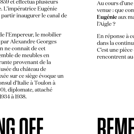
 1859 et effectua plusieurs
Au cours d’une 
. L’impératrice Eugénie
venue : que co
 partir inaugurer le canal de
Eugénie
aux ma
l’Aigle ?
de l’Empereur, le mobilier
En réponse à ce
sé par Alexandre Georges
dans la continu
On ne connait de cet
C’est une pièce 
emble de meubles en
rencontrent au
arante provenant de la
usée du château de
xée sur ce siège évoque un
nsul d’Italie à Toulon à
80), diplomate, attaché
934 à 1938.
NG OFF
REME