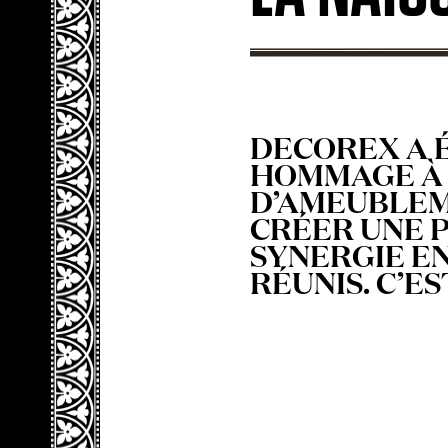
DECOREX A É
HOMMAGE À 
D’AMEUBLEME
CRÉER UNE P
SYNERGIE EN
RÉUNIS. C’E