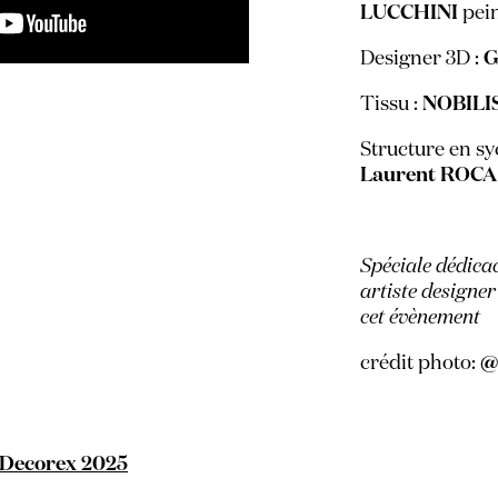
LUCCHINI
pein
Designer 3D :
G
Tissu :
NOBILI
Structure en sy
Laurent ROCA
Spéciale dédica
artiste designe
cet évènement
crédit photo:
@
Decorex 2025