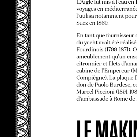
L’Aigle fut mis à l’eau en
voyages en méditerranée
l’utilisa notamment pour
Suez en 1869.
En tant que fournisseur 
du yacht avait été réali
Fourdinois (1799-1871). 
ameublement qu’un ens
citronnier et filets d’am
cabine de l’Empereur (M
Compiègne). La plaque fi
don de Paolo Burdese, co
Marcel Piccioni (1891-19
d’ambassade à Rome de 1
LE MAKI