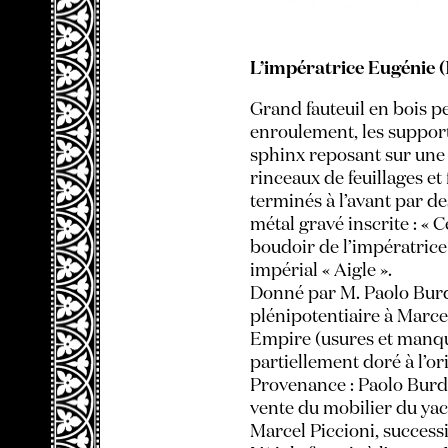
L’impératrice Eugénie 
Grand fauteuil en bois pe
enroulement, les support
sphinx reposant sur une 
rinceaux de feuillages et
terminés à l’avant par d
métal gravé inscrite : « C
boudoir de l’impératric
impérial « Aigle ».
Donné par M. Paolo Bur
plénipotentiaire à Marc
Empire (usures et manq
partiellement doré à l’or
Provenance : Paolo Burdes
vente du mobilier du yach
Marcel Piccioni, succes