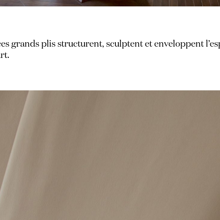
s grands plis structurent, sculptent et enveloppent l’esp
rt.