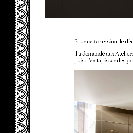
Pour cette session, le d
Il a demandé aux Ateliers
puis d’en tapisser des p